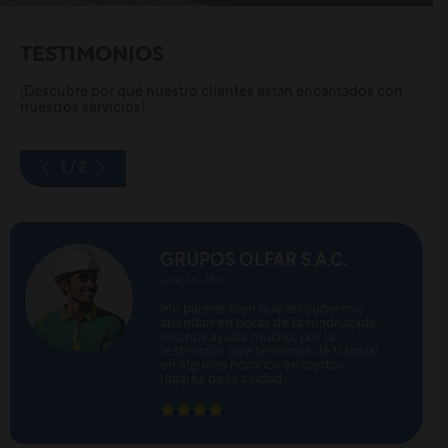
TESTIMONIOS
¡Descubre por qué nuestro clientes están encantados con
nuestros servicios!
1
/
2
GRUPOS OLFAR S.A.C.
junio 10, 2024
Me parece bien que en Supermix
atiendan en horas de la madrugada,
eso nos ayuda mucho, por la
restricción que tenemos de trabajar
en algunos horarios en ciertos
lugares de la ciudad.