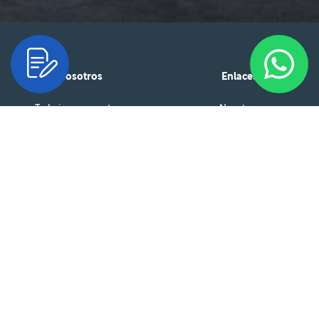
Nosotros
Enlaces
Trabaja con nosotros
Nosotros
Asesoría Técnica
Productos
Política de privacidad
Servicios
Facturación Electrónica
Obras
Ética y cumplimiento
Recursos técnicos
Comunícate con nosotros
CONTÁCTANOS
LLÁMANOS