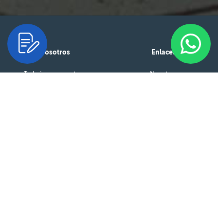
Nosotros
Enlaces
Trabaja con nosotros
Nosotros
Asesoría Técnica
Productos
Política de privacidad
Servicios
Facturación Electrónica
Obras
Ética y cumplimiento
Recursos técnicos
Comunícate con nosotros
CONTÁCTANOS
LLÁMANOS